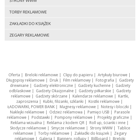
STRONY WWW
TORBY REKLAMOWE
ZAKŁADKI DO KSIĄŻEK
ZEGARY REKLAMOWE
Oferta
|
Breloki reklamowe
|
Clipy do papieru
|
Artykuły biurowe
|
Długopisy reklamowe
|
Druk
|
Film reklamowy
|
Fotografia
|
Gadżety
drewniane
|
Gadżety elektroniczne
|
Gadżety kuchenne
|
Gadżety
odblaskowe
|
Gadżety Okazjonalne
|
Gadżety piłkarskie
|
Gadżety
reklamowe
|
Gadżety skórzane
|
Kalendarze reklamowe
|
Kartki,
zaproszenia
|
Kubki, filiżanki, szklanki
|
Kostki reklamowe
|
ŁADOWARKI, POWER BANK
|
Magnesy reklamowe
|
Notesy i bloczki
|
Naklejki reklamowe
|
Odzież reklamowa
|
Pamięci USB
|
Parasole
reklamowe
|
Podstawki
|
Pompony reklamowe
|
Projekty graficzne
|
Reklama wizualna
|
Reklama z kodem QR
|
Roll up, ścianki i inne
|
Słodycze reklamowe
|
Smycze reklamowe
|
Strony WWW
|
Tablice
reklamowe
|
Torby reklamowe
|
Zakładki do książek
|
Zegary
reklamowe
|
Galeria
|
Bannery, rollupy
|
Billboard
|
Breloki