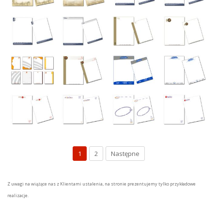
1
2
Następne
Z uwagi na wiążące nas z Klientami ustalenia, na stronie prezentujemy tylko przykładowe
realizacje.