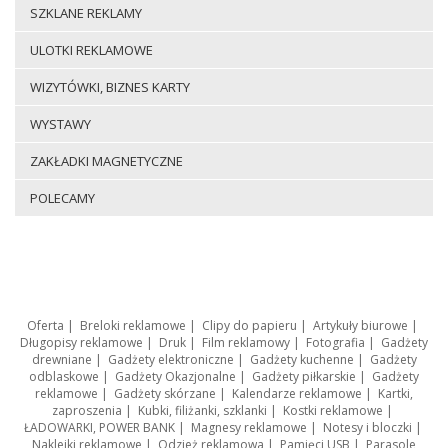
SZKLANE REKLAMY
ULOTKI REKLAMOWE
WIZYTÓWKI, BIZNES KARTY
WYSTAWY
ZAKŁADKI MAGNETYCZNE
POLECAMY
Oferta
|
Breloki reklamowe
|
Clipy do papieru
|
Artykuły biurowe
|
Długopisy reklamowe
|
Druk
|
Film reklamowy
|
Fotografia
|
Gadżety
drewniane
|
Gadżety elektroniczne
|
Gadżety kuchenne
|
Gadżety
odblaskowe
|
Gadżety Okazjonalne
|
Gadżety piłkarskie
|
Gadżety
reklamowe
|
Gadżety skórzane
|
Kalendarze reklamowe
|
Kartki,
zaproszenia
|
Kubki, filiżanki, szklanki
|
Kostki reklamowe
|
ŁADOWARKI, POWER BANK
|
Magnesy reklamowe
|
Notesy i bloczki
|
Naklejki reklamowe
|
Odzież reklamowa
|
Pamięci USB
|
Parasole