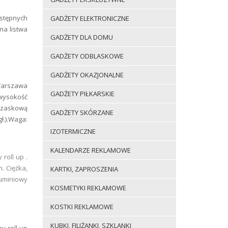
stępnych
GADŻETY ELEKTRONICZNE
na listwa
GADŻETY DLA DOMU
GADŻETY ODBLASKOWE
GADŻETY OKAZJONALNE
arszawa
GADŻETY PIŁKARSKIE
 wysokość
trzaskową
GADŻETY SKÓRZANE
ł.).Waga:
IZOTERMICZNE
KALENDARZE REKLAMOWE
roll up .
. Ciężka,
KARTKI, ZAPROSZENIA
luminiowy
KOSMETYKI REKLAMOWE
KOSTKI REKLAMOWE
KUBKI, FILIŻANKI, SZKLANKI