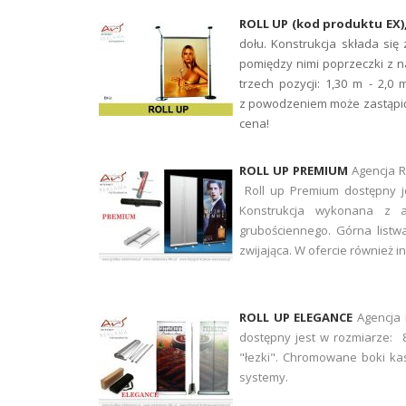
ROLL UP (kod produktu EX)
dołu. Konstrukcja składa si
pomiędzy nimi poprzeczki z 
trzech pozycji: 1,30 m - 2,0
z powodzeniem może zastąpić 
cena!
ROLL UP PREMIUM
Agencja R
Roll up Premium dostępny j
Konstrukcja wykonana z a
grubościennego. Górna list
zwijająca. W ofercie również i
ROLL UP ELEGANCE
Agencja 
dostępny jest w rozmiarze: 
"łezki". Chromowane boki kas
systemy.