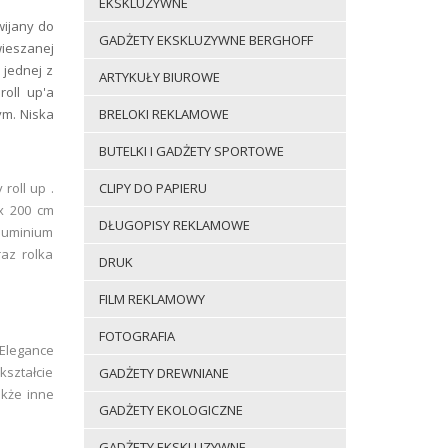
EKSKLUZYWNE
ijany do
GADŻETY EKSKLUZYWNE BERGHOFF
wieszanej
jednej z
ARTYKUŁY BIUROWE
roll up'a
ym. Niska
BRELOKI REKLAMOWE
BUTELKI I GADŻETY SPORTOWE
oll up .
CLIPY DO PAPIERU
x 200 cm
DŁUGOPISY REKLAMOWE
luminium
az rolka
DRUK
FILM REKLAMOWY
FOTOGRAFIA
Elegance
kształcie
GADŻETY DREWNIANE
akże inne
GADŻETY EKOLOGICZNE
GADŻETY EKSKLUZYWNE