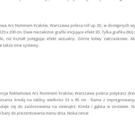
owa Ars Nominem Kraków, Warszawa poleca roll up 3D, w dostępnych wy
20 x 200 cm. Dwie niezależne grafiki inicjujące efekt 3D. Tylka grafika (tło
, niż kształt potęgując efekt wizualny. Górne listwy zatrzaskowe. A
e także inne systemy.
ncja Reklamowa Ars Nominem Kraków, Warszawa poleca potykacz dre
isania kredą na tablicy wielkości 53 x 85 cm . Rama z impregnowanyc
aje się do zastosowania na zewnątrz. Kreda i gąbka w zestawie. Naj
i bary do prezentowania menu dnia. Niska cena!