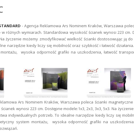
C
 STANDARD
- Agencja Reklamowa Ars Nominem Kraków, Warszawa poleca
 w różnych wymiarach. Standardowa wysokość ścianek wynosi 223 cm. 
3. Na życzenie możemy zmodyfikować wielkość ścianki dostosowując ją d
lne narzędzie kiedy liczy się mobilność oraz szybkość i łatwość działania
 montażu, wysoka odporność grafiki na uszkodzenia, łatwość transpor
eklamowa Ars Nominem Kraków, Warszawa poleca ścianki magnetyczne
cianek wynosi 223 cm. Dostępne modele:1x3, 2x3, 3x3, 5x3. Na życzen
twa indywidualnych potrzeb. To idealne narzędzie kiedy liczy się mobil
gnetyczny system montażu, wysoka odporność grafiki na uszkodzenia,
rozwiązań.