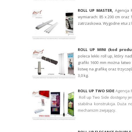
ROLL UP MASTER,
Agencja 
wymiarach: 85 x 200 cm oraz 10
zatrzaskowa. Wygodne etui z 
ROLL UP MINI (kod produkt
poleca lekki roll up, który 
grafiki 1600 mm można łatwo
listwę na grafikę oraz trzyczę
3,0 kg.
ROLL UP TWO SIDE
Agencja 
Roll up Two Side dostępny jes
stabilna konstrukcja. Duża n
mechanizm zwijający.