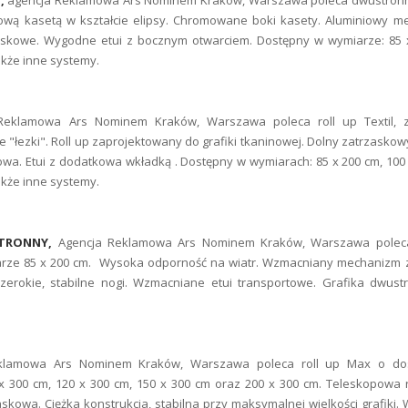
 ,
agencja Reklamowa Ars Nominem Kraków, Warszawa poleca dwustronny
wą kasetą w kształcie elipsy. Chromowane boki kasety. Aluminiowy m
rzaskowe. Wygodne etui z bocznym otwarciem. Dostępny w wymiarze: 85
także inne systemy.
Reklamowa Ars Nominem Kraków, Warszawa poleca roll up Textil, z
 "łezki". Roll up zaprojektowany do grafiki tkaninowej. Dolny zatrzasko
kowa. Etui z dodatkowa wkładką . Dostępny w wymiarach: 85 x 200 cm, 100
także inne systemy.
TRONNY,
Agencja Reklamowa Ars Nominem Kraków, Warszawa poleca
ze 85 x 200 cm. Wysoka odporność na wiatr. Wzmacniany mechanizm zw
zerokie, stabilne nogi. Wzmacniane etui transportowe. Grafika dwust
klamowa Ars Nominem Kraków, Warszawa poleca roll up Max o do
x 300 cm, 120 x 300 cm, 150 x 300 cm oraz 200 x 300 cm. Teleskopowa 
skowa. Ciężka konstrukcja, stabilna przy maksymalnej wielkości grafiki. 