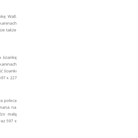
kę Wall.
tkaninach
cie także
 ściankę
kaninach
ć ścianki
597 x 227
a poleca
onana na
dzo małą
raz 597 x