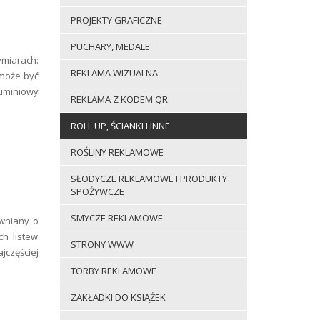
PROJEKTY GRAFICZNE
PUCHARY, MEDALE
miarach:
REKLAMA WIZUALNA
) może być
luminiowy
REKLAMA Z KODEM QR
ROLL UP, ŚCIANKI I INNE
ROŚLINY REKLAMOWE
SŁODYCZE REKLAMOWE I PRODUKTY
SPOŻYWCZE
SMYCZE REKLAMOWE
wniany o
h listew
STRONY WWW
częściej
TORBY REKLAMOWE
ZAKŁADKI DO KSIĄŻEK