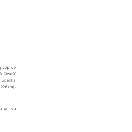
ę pop up
Możliwość
 Ścianka
 226 cm) .
a poleca