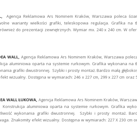
LL,
Agencja Reklamowa Ars Nominem Kraków, Warszawa poleca ścian
olne warianty wielkości grafiki, teleskopowa regulacja. Grafika na 
również do prezentacji zewnętrznych. Wymiar mx. 240 x 240 cm. W ofer
DEA WALL,
Agencja Reklamowa Ars Nominem Kraków, Warszawa poleca
ukcja aluminiowa oparta na systemie rurkowym. Grafika wykonana na t
nania grafiki dwustronnej. Szybki i prosty montaż. Bardzo małą głębokoś
fekt wizualny. Dostępna w wymiarach: 246 x 227 cm, 299 x 227 cm oraz 
DEA WALL ŁUKOWA,
Agencja Reklamowa Ars Nominem Kraków, Warszaw
l. Konstrukcja aluminiowa oparta na systemie rurkowym. Grafika wyk
żliwość wykonania grafiki dwustronnej. Szybki i prosty montaż. Bar
 waga. Znakomity efekt wizualny. Dostępna w wymiarach: 227 X 230 cm o