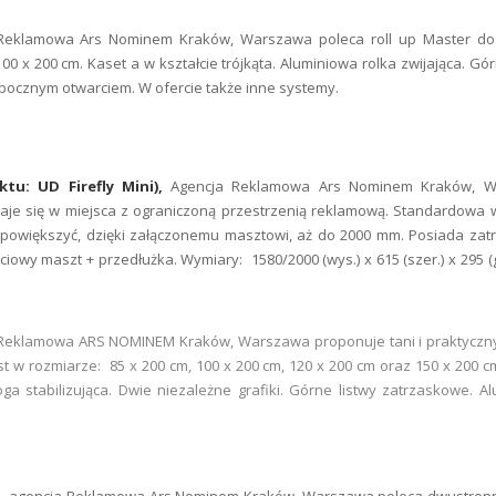
Reklamowa Ars Nominem Kraków, Warszawa poleca roll up Master do
0 x 200 cm. Kaset a w kształcie trójkąta. Aluminiowa rolka zwijająca. Gór
bocznym otwarciem. W ofercie także inne systemy.
u: UD Firefly Mini),
Agencja Reklamowa Ars Nominem Kraków, W
nadaje się w miejsca z ograniczoną przestrzenią reklamową. Standardowa
 powiększyć, dzięki załączonemu masztowi, aż do 2000 mm. Posiada za
ściowy maszt + przedłużka. Wymiary: 1580/2000 (wys.) x 615 (szer.) x 295 (g
Reklamowa ARS NOMINEM Kraków, Warszawa proponuje tani i praktyczny 
t w rozmiarze: 85 x 200 cm, 100 x 200 cm, 120 x 200 cm oraz 150 x 200 cm
oga stabilizująca. Dwie niezależne grafiki. Górne listwy zatrzaskowe. A