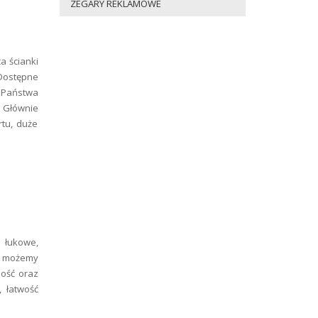
ZEGARY REKLAMOWE
 ścianki
Dostępne
o Państwa
. Głównie
tu, duże
 łukowe,
ie możemy
ność oraz
 łatwość