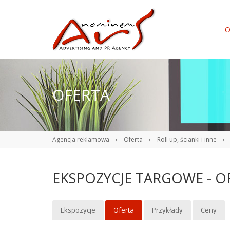
O
OFERTA
Agencja reklamowa
›
Oferta
›
Roll up, ścianki i inne
›
EKSPOZYCJE TARGOWE - O
Ekspozycje
Oferta
Przykłady
Ceny