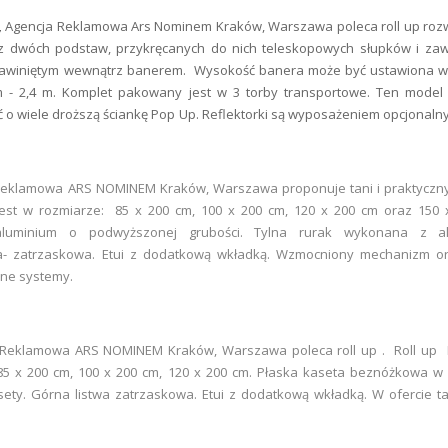
,
Agencja Reklamowa Ars Nominem Kraków, Warszawa poleca roll up rozw
ę z dwóch podstaw, przykręcanych do nich teleskopowych słupków i za
nawiniętym wewnątrz banerem. Wysokość banera może być ustawiona w 
 m - 2,4 m. Komplet pakowany jest w 3 torby transportowe. Ten model 
o wiele droższą ściankę Pop Up. Reflektorki są wyposażeniem opcjonaln
eklamowa ARS NOMINEM Kraków, Warszawa proponuje tani i praktyczny r
est w rozmiarze: 85 x 200 cm, 100 x 200 cm, 120 x 200 cm oraz 150 
luminium o podwyższonej grubości. Tylna rurak wykonana z a
wa- zatrzaskowa. Etui z dodatkową wkładką. Wzmocniony mechanizm or
nne systemy.
Reklamowa ARS NOMINEM Kraków, Warszawa poleca roll up . Roll up 
85 x 200 cm, 100 x 200 cm, 120 x 200 cm. Płaska kaseta beznóżkowa w 
ety. Górna listwa zatrzaskowa. Etui z dodatkową wkładką. W ofercie t