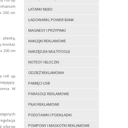
 roll up
echanizm
LATARKI NEBO
 x 200 cm
ŁADOWARKI, POWER BANK
MAGNESY I PRZYPINKI
 płaską,
NAKLEJKI REKLAMOWE
wy montaż
 x 200 cm
NARZĘDZIA MULTITOOLE
NOTESY I BLOCZKI
ODZIEŻ REKLAMOWA
 roll up
ijający.
PAMIĘCI USB
ronna. W
PARASOLE REKLAMOWE
PIŁKI REKLAMOWE
stępnych
PODSTAWKI I PODKŁADKI
regulacja
POMPONY I MASKOTKI REKLAMOWE
W ofercie