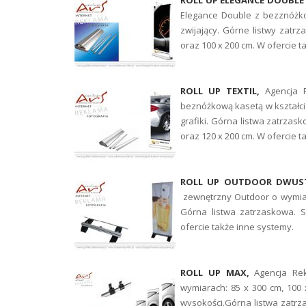
ROLL UP ELEGANCE DOUBLE
Elegance Double z bezznóżko
zwijający. Górne listwy zat
oraz 100 x 200 cm. W ofercie 
ROLL UP TEXTIL,
Agencja 
beznóżkową kasetą w kształcie
grafiki. Górna listwa zatrzas
oraz 120 x 200 cm. W ofercie 
ROLL UP OUTDOOR DWUS
zewnętrzny Outdoor o wymiar
Górna listwa zatrzaskowa. S
ofercie także inne systemy.
ROLL UP MAX,
Agencja Re
wymiarach: 85 x 300 cm, 100 
wysokości.Górna listwa zatrza