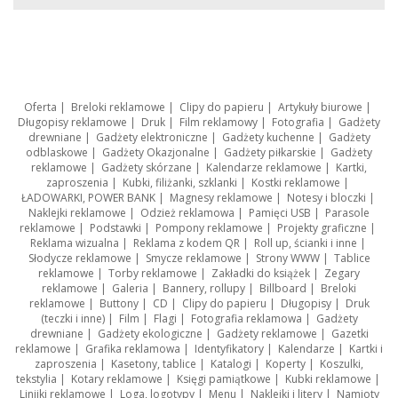
Oferta
|
Breloki reklamowe
|
Clipy do papieru
|
Artykuły biurowe
|
Długopisy reklamowe
|
Druk
|
Film reklamowy
|
Fotografia
|
Gadżety
drewniane
|
Gadżety elektroniczne
|
Gadżety kuchenne
|
Gadżety
odblaskowe
|
Gadżety Okazjonalne
|
Gadżety piłkarskie
|
Gadżety
reklamowe
|
Gadżety skórzane
|
Kalendarze reklamowe
|
Kartki,
zaproszenia
|
Kubki, filiżanki, szklanki
|
Kostki reklamowe
|
ŁADOWARKI, POWER BANK
|
Magnesy reklamowe
|
Notesy i bloczki
|
Naklejki reklamowe
|
Odzież reklamowa
|
Pamięci USB
|
Parasole
reklamowe
|
Podstawki
|
Pompony reklamowe
|
Projekty graficzne
|
Reklama wizualna
|
Reklama z kodem QR
|
Roll up, ścianki i inne
|
Słodycze reklamowe
|
Smycze reklamowe
|
Strony WWW
|
Tablice
reklamowe
|
Torby reklamowe
|
Zakładki do książek
|
Zegary
reklamowe
|
Galeria
|
Bannery, rollupy
|
Billboard
|
Breloki
reklamowe
|
Buttony
|
CD
|
Clipy do papieru
|
Długopisy
|
Druk
(teczki i inne)
|
Film
|
Flagi
|
Fotografia reklamowa
|
Gadżety
drewniane
|
Gadżety ekologiczne
|
Gadżety reklamowe
|
Gazetki
reklamowe
|
Grafika reklamowa
|
Identyfikatory
|
Kalendarze
|
Kartki i
zaproszenia
|
Kasetony, tablice
|
Katalogi
|
Koperty
|
Koszulki,
tekstylia
|
Kotary reklamowe
|
Księgi pamiątkowe
|
Kubki reklamowe
|
Linijki reklamowe
|
Loga, logotypy
|
Menu
|
Naklejki i litery
|
Namioty