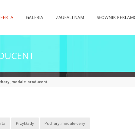
FERTA
GALERIA
ZAUFALI NAM
SŁOWNIK REKLA
ODUCENT
chary, medale-producent
rta
Przykłady
Puchary, medale-ceny