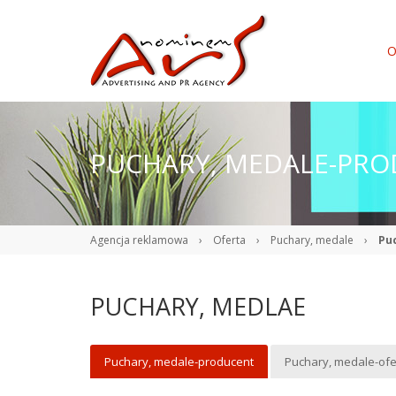
O
PUCHARY, MEDALE-PR
Agencja reklamowa
›
Oferta
›
Puchary, medale
›
Pu
PUCHARY, MEDLAE
Puchary, medale-producent
Puchary, medale-ofe