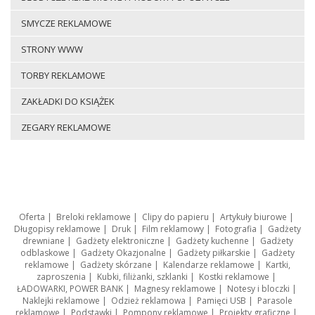
SMYCZE REKLAMOWE
STRONY WWW
TORBY REKLAMOWE
ZAKŁADKI DO KSIĄŻEK
ZEGARY REKLAMOWE
Oferta
|
Breloki reklamowe
|
Clipy do papieru
|
Artykuły biurowe
|
Długopisy reklamowe
|
Druk
|
Film reklamowy
|
Fotografia
|
Gadżety
drewniane
|
Gadżety elektroniczne
|
Gadżety kuchenne
|
Gadżety
odblaskowe
|
Gadżety Okazjonalne
|
Gadżety piłkarskie
|
Gadżety
reklamowe
|
Gadżety skórzane
|
Kalendarze reklamowe
|
Kartki,
zaproszenia
|
Kubki, filiżanki, szklanki
|
Kostki reklamowe
|
ŁADOWARKI, POWER BANK
|
Magnesy reklamowe
|
Notesy i bloczki
|
Naklejki reklamowe
|
Odzież reklamowa
|
Pamięci USB
|
Parasole
reklamowe
|
Podstawki
|
Pompony reklamowe
|
Projekty graficzne
|