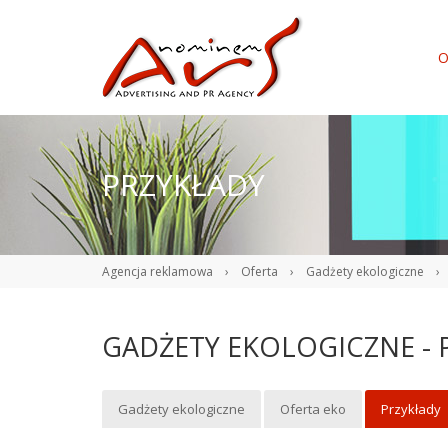
O
PRZYKŁADY
Agencja reklamowa
›
Oferta
›
Gadżety ekologiczne
›
GADŻETY EKOLOGICZNE - 
Gadżety ekologiczne
Oferta eko
Przykłady