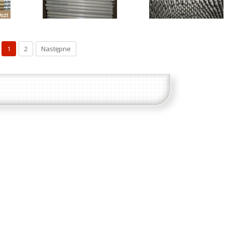
1
2
Następne