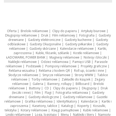
Oferta
|
Breloki reklamowe
|
Clipy do papieru
|
Artykuły biurowe
|
Długopisy reklamowe
|
Druk
|
Film reklamowy
|
Fotografia
|
Gadżety
drewniane
|
Gadżety elektroniczne
|
Gadżety kuchenne
|
Gadżety
odblaskowe
|
Gadżety Okazjonalne
|
Gadżety piłkarskie
|
Gadżety
reklamowe
|
Gadżety skórzane
|
Kalendarze reklamowe
|
Kartki,
zaproszenia
|
Kubki, filiżanki, szklanki
|
Kostki reklamowe
|
ŁADOWARKI, POWER BANK
|
Magnesy reklamowe
|
Notesy i bloczki
|
Naklejki reklamowe
|
Odzież reklamowa
|
Pamięci USB
|
Parasole
reklamowe
|
Podstawki
|
Pompony reklamowe
|
Projekty graficzne
|
Reklama wizualna
|
Reklama z kodem QR
|
Roll up, ścianki i inne
|
Słodycze reklamowe
|
Smycze reklamowe
|
Strony WWW
|
Tablice
reklamowe
|
Torby reklamowe
|
Zakładki do książek
|
Zegary
reklamowe
|
Galeria
|
Bannery, rollupy
|
Billboard
|
Breloki
reklamowe
|
Buttony
|
CD
|
Clipy do papieru
|
Długopisy
|
Druk
(teczki i inne)
|
Film
|
Flagi
|
Fotografia reklamowa
|
Gadżety
drewniane
|
Gadżety ekologiczne
|
Gadżety reklamowe
|
Gazetki
reklamowe
|
Grafika reklamowa
|
Identyfikatory
|
Kalendarze
|
Kartki i
zaproszenia
|
Kasetony, tablice
|
Katalogi
|
Koperty
|
Koszulki,
tekstylia
|
Kotary reklamowe
|
Księgi pamiątkowe
|
Kubki reklamowe
|
Linijki reklamowe
|
Loga, logotypy
|
Menu
|
Naklejki i litery
|
Namioty