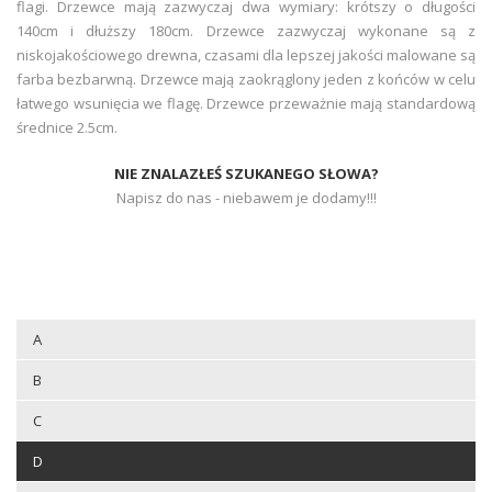
flagi. Drzewce mają zazwyczaj dwa wymiary: krótszy o długości
140cm i dłuższy 180cm. Drzewce zazwyczaj wykonane są z
niskojakościowego drewna, czasami dla lepszej jakości malowane są
farba bezbarwną. Drzewce mają zaokrąglony jeden z końców w celu
łatwego wsunięcia we flagę. Drzewce przeważnie mają standardową
średnice 2.5cm.
NIE ZNALAZŁEŚ SZUKANEGO SŁOWA?
Napisz do nas - niebawem je dodamy!!!
A
B
C
D