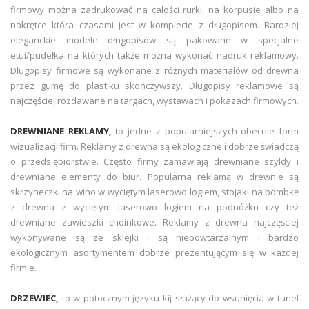
firmowy można zadrukować na całości rurki, na korpusie albo na
nakrętce która czasami jest w komplecie z długopisem. Bardziej
eleganckie modele długopisów są pakowane w specjalne
etui/pudełka na których także można wykonać nadruk reklamowy.
Długopisy firmowe są wykonane z różnych materiałów od drewna
przez gumę do plastiku skończywszy. Długopisy reklamowe są
najczęściej rozdawane na targach, wystawach i pokazach firmowych.
DREWNIANE REKLAMY,
to jedne z popularniejszych obecnie form
wizualizacji firm. Reklamy z drewna są ekologiczne i dobrze świadczą
o przedsiębiorstwie. Często firmy zamawiają drewniane szyldy i
drewniane elementy do biur. Popularna reklamą w drewnie są
skrzyneczki na wino w wyciętym laserowo logiem, stojaki na bombkę
z drewna z wyciętym laserowo logiem na podnóżku czy też
drewniane zawieszki choinkowe. Reklamy z drewna najczęściej
wykonywane są ze sklejki i są niepowtarzalnym i bardzo
ekologicznym asortymentem dobrze prezentującym się w każdej
firmie.
DRZEWIEC,
to w potocznym języku kij służący do wsunięcia w tunel