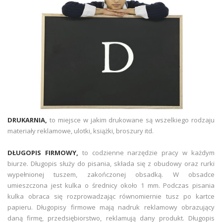
DRUKARNIA,
to miejsce w jakim drukowane są wszelkiego rodzaju
materiały reklamowe, ulotki, książki, broszury itd.
DŁUGOPIS FIRMOWY,
to codzienne narzędzie pracy w każdym
biurze. Długopis służy do pisania, składa się z obudowy oraz rurki
wypełnionej tuszem, zakończonej obsadką. W obsadce
umieszczona jest kulka o średnicy około 1 mm. Podczas pisania
kulka obraca się rozprowadzając równomiernie tusz po kartce
papieru. Długopisy firmowe mają nadruk reklamowy obrazujący
daną firmę, przedsiębiorstwo, reklamują dany produkt. Długopis