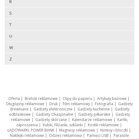
R
S
T
U
W
Z
Oferta
|
Breloki reklamowe
|
Clipy do papieru
|
Artykuły biurowe
|
Długopisy reklamowe
|
Druk
|
Film reklamowy
|
Fotografia
|
Gadżety
drewniane
|
Gadżety elektroniczne
|
Gadżety kuchenne
|
Gadżety
odblaskowe
|
Gadżety Okazjonalne
|
Gadżety piłkarskie
|
Gadżety
reklamowe
|
Gadżety skórzane
|
Kalendarze reklamowe
|
Kartki,
zaproszenia
|
Kubki, filiżanki, szklanki
|
Kostki reklamowe
|
ŁADOWARKI, POWER BANK
|
Magnesy reklamowe
|
Notesy i bloczki
|
Naklejki reklamowe
|
Odzież reklamowa
|
Pamięci USB
|
Parasole