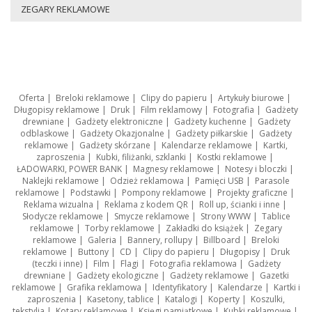
ZEGARY REKLAMOWE
Oferta
|
Breloki reklamowe
|
Clipy do papieru
|
Artykuły biurowe
|
Długopisy reklamowe
|
Druk
|
Film reklamowy
|
Fotografia
|
Gadżety
drewniane
|
Gadżety elektroniczne
|
Gadżety kuchenne
|
Gadżety
odblaskowe
|
Gadżety Okazjonalne
|
Gadżety piłkarskie
|
Gadżety
reklamowe
|
Gadżety skórzane
|
Kalendarze reklamowe
|
Kartki,
zaproszenia
|
Kubki, filiżanki, szklanki
|
Kostki reklamowe
|
ŁADOWARKI, POWER BANK
|
Magnesy reklamowe
|
Notesy i bloczki
|
Naklejki reklamowe
|
Odzież reklamowa
|
Pamięci USB
|
Parasole
reklamowe
|
Podstawki
|
Pompony reklamowe
|
Projekty graficzne
|
Reklama wizualna
|
Reklama z kodem QR
|
Roll up, ścianki i inne
|
Słodycze reklamowe
|
Smycze reklamowe
|
Strony WWW
|
Tablice
reklamowe
|
Torby reklamowe
|
Zakładki do książek
|
Zegary
reklamowe
|
Galeria
|
Bannery, rollupy
|
Billboard
|
Breloki
reklamowe
|
Buttony
|
CD
|
Clipy do papieru
|
Długopisy
|
Druk
(teczki i inne)
|
Film
|
Flagi
|
Fotografia reklamowa
|
Gadżety
drewniane
|
Gadżety ekologiczne
|
Gadżety reklamowe
|
Gazetki
reklamowe
|
Grafika reklamowa
|
Identyfikatory
|
Kalendarze
|
Kartki i
zaproszenia
|
Kasetony, tablice
|
Katalogi
|
Koperty
|
Koszulki,
tekstylia
|
Kotary reklamowe
|
Księgi pamiątkowe
|
Kubki reklamowe
|