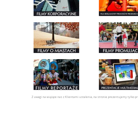
Z uwagi na wiążące nas z Klientami ustalenia, na stronie prezentujemy tylko pr