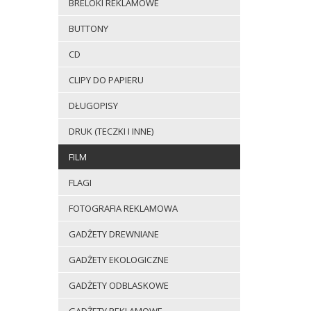
BRELOKI REKLAMOWE
BUTTONY
CD
CLIPY DO PAPIERU
DŁUGOPISY
DRUK (TECZKI I INNE)
FILM
FLAGI
FOTOGRAFIA REKLAMOWA
GADŻETY DREWNIANE
GADŻETY EKOLOGICZNE
GADŻETY ODBLASKOWE